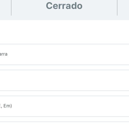
Cerrado
arra
E, Em)