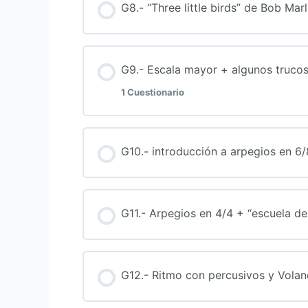
G8.- “Three little birds” de Bob Ma
G9.- Escala mayor + algunos truco
1 Cuestionario
Contenido de la Lección
G10.- introducción a arpegios en 6
TEST – Escala mayor (guitarra)
G11.- Arpegios en 4/4 + “escuela de
G12.- Ritmo con percusivos y Vola