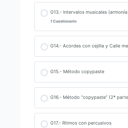
G13.- Intervalos musicales (armonía
1 Cuestionario
Contenido de la Lección
G14.- Acordes con cejilla y Calle me
TEST – Intervalos musicales (guitar
G15.- Método copypaste
G16.- Método “copypaste” (2ª parte
G17.- Ritmos con percusivos