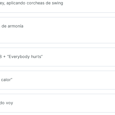
rley, aplicando corcheas de swing
s de armonía
/8 + “Everybody hurts”
 calor”
ndo voy