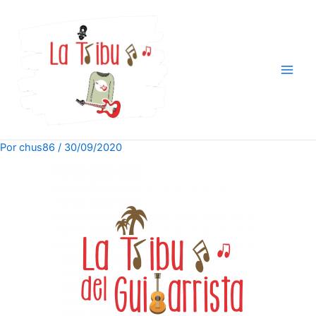
Ir
al
contenido
Por
chus86
/
30/09/2020