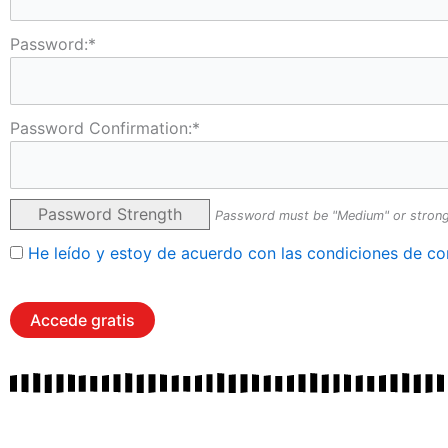
Password:*
Password Confirmation:*
Password Strength
Password must be "Medium" or stron
He leído y estoy de acuerdo con las condiciones de co
No val