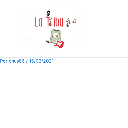
Ir
al
contenido
Por
chus86
/
15/03/2021